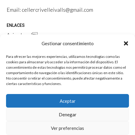
Email: cellercrivelleivalls@gmail.com
ENLACES
Aviso legal

Gestionar consentimiento
Política de privacidad

Política de cookies
Para ofrecer las mejores experiencias, utilizamos tecnologías como las
Condiciones de compra
cookies para almacenar y/o acceder a la información del dispositivo. El
consentimiento de estas tecnologías nos permitirá procesar datos como el
comportamiento de navegación o las identificaciones únicas en este sitio.
Mussara.com – Agencia de Marketing
No consentir o retirar el consentimiento, puede afectar negativamente a
ciertas características y funciones.
DESTACAMOS
Aceptar
Visita bodegas priorat
Denegar
Ver preferencias